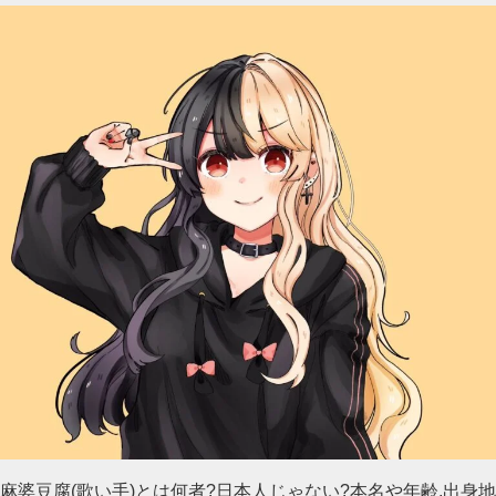
麻婆豆腐(歌い手)とは何者?日本人じゃない?本名や年齢,出身地