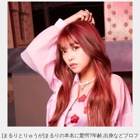
[まるりとりゅうが]まるりの本名に驚愕?年齢,出身などプロフ