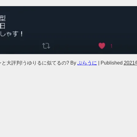
ンと大評判!うゆりるに似てるの?
By
ぶらうに
|
Published
202