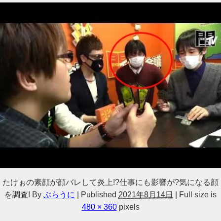
たけぉの素顔が顔バレして炎上!?仕事にも影響が?気になる顔
を調査!
By
ぶらうに
|
Published
2021年8月14日
|
Full size is
480 × 360
pixels