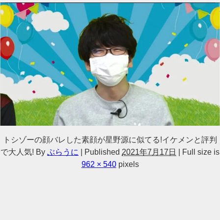
トシゾーの顔バレした素顔が星野源に似てる!イケメンと評判
で大人気!
By
ぶらうに
|
Published
2021年7月17日
|
Full size is
962 × 540
pixels