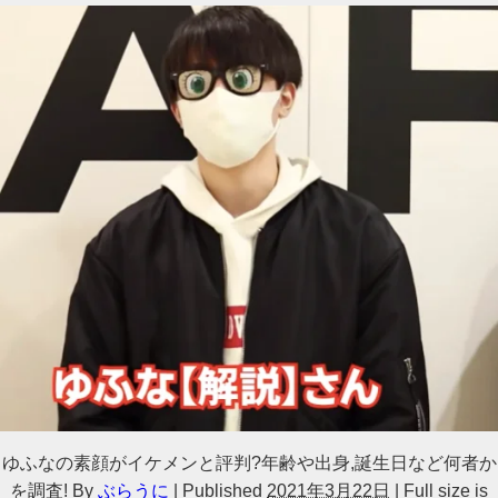
ゆふなの素顔がイケメンと評判?年齢や出身,誕生日など何者か
を調査!
By
ぶらうに
|
Published
2021年3月22日
|
Full size is