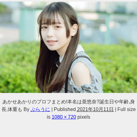
あかせあかりのプロフまとめ!本名は亜悠奈?誕生日や年齢,身
長,体重も
By
ぶらうに
|
Published
2021年10月11日
|
Full size
is
1080 × 720
pixels