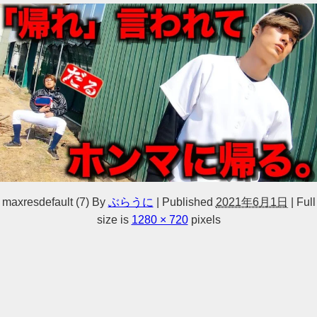
maxresdefault (7)
By
ぶらうに
|
Published
2021年6月1日
|
Full
size is
1280 × 720
pixels