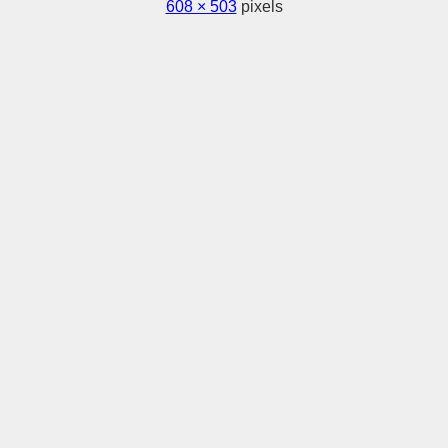
608 × 503
pixels