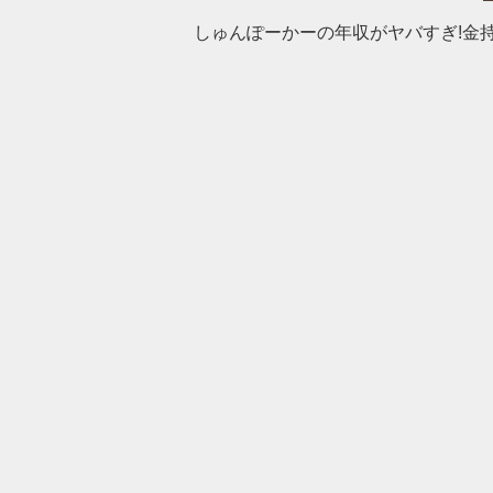
しゅんぽーかーの年収がヤバすぎ!金