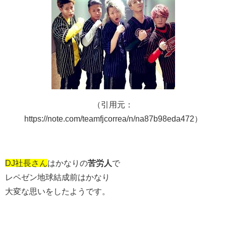
（引用元：
https://note.com/teamfjcorrea/n/na87b98eda472）
DJ社長さん
はかなりの
苦労人
で
レペゼン地球結成前はかなり
大変な思いをしたようです。