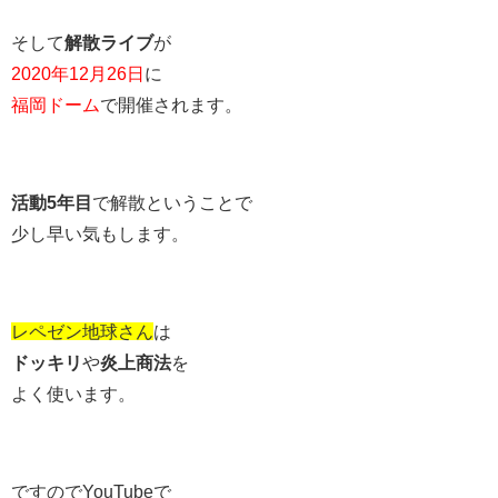
そして
解散ライブ
が
2020年12月26日
に
福岡ドーム
で開催されます。
活動5年目
で解散ということで
少し早い気もします。
レペゼン地球さん
は
ドッキリ
や
炎上商法
を
よく使います。
ですのでYouTubeで