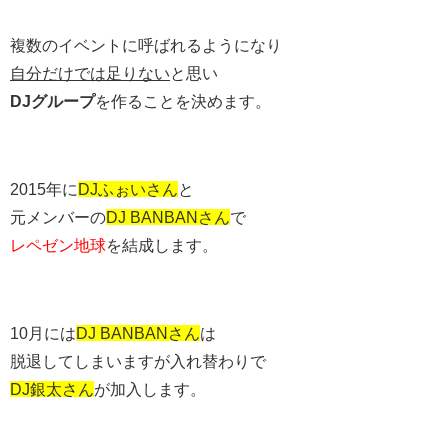
複数のイベントに呼ばれるようになり
自分だけでは足りない
と思い
DJグループ
を作ることを決めます。
2015年に
DJふぉいさん
と
元メンバーの
DJ BANBANさん
で
レペゼン地球
を結成します。
10月には
DJ BANBANさん
は
脱退してしまいますが入れ替わりで
DJ銀太さん
が加入します。