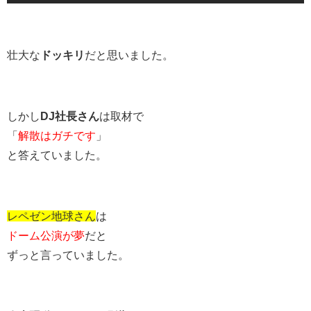
壮大な
ドッキリ
だと思いました。
しかし
DJ社長さん
は取材で
「
解散はガチです
」
と答えていました。
レペゼン地球さん
は
ドーム公演が夢
だと
ずっと言っていました。