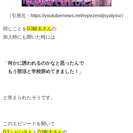
（引用元：https://youtubernews.net/repezendjsyatyou/）
同じことを
DJ銀太さん
の
加入時にも聞いた時には
「
何かに誘われるのかなと思ったんで
もう部活と学校辞めてきました！
」
と答えられたそうです。
このエピソードを聞いて
DJふぉいさん
と
DJ銀太さん
の