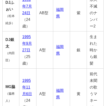
DJふ
年
7月
不滅
ぉい
福岡
24日
AB型
紫
のナ
県
（松本
（24
ンバ
絃歩）
歳）
ー2
1995
生ま
DJ銀
年
9月
れた
太
福岡
27日
A型
銀
時か
県
（内田
（25
ら銀
匡）
歳）
髪
前代
1995
未聞
MG脇
年
11
の歌
福岡
月6日
A型
黄
うマ
（脇将
県
（24
ネー
人）