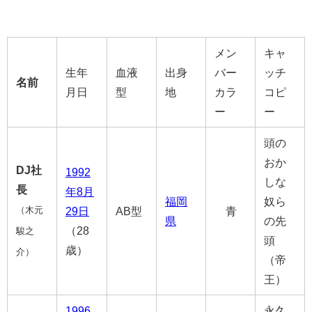
メン
キャ
生年
血液
出身
バー
ッチ
名前
月日
型
地
カラ
コピ
ー
ー
頭の
おか
DJ社
1992
しな
長
年
8月
福岡
奴ら
（木元
29日
AB型
青
県
の先
（28
駿之
頭
歳）
介）
（帝
王）
1996
永久