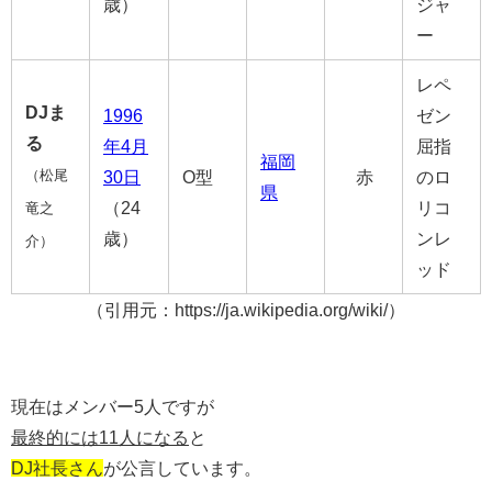
歳）
ジャ
ー
レペ
DJま
1996
ゼン
る
年
4月
屈指
福岡
（松尾
30日
O型
赤
のロ
県
（24
リコ
竜之
歳）
ンレ
介）
ッド
（引用元：https://ja.wikipedia.org/wiki/）
現在はメンバー5人ですが
最終的には11人になる
と
DJ社長さん
が公言しています。