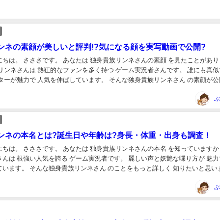
ンネの素顔が美しいと評判!?気になる顔を実写動画で公開?
ネさんの素顔 を見たことがあります
で 人気を伸ばしています。 そんな独身貴族リンネさん の素顔が公開さ
う噂を耳にしまし...
ぶ
ンネの本名とは?誕生日や年齢は?身長・体重・出身も調査！
さんの本名 を知っていますか？ 独
強い人気を誇る ゲーム実況者です。 麗しい声と妖艶な喋り方が 魅力でフ
ことをもっと詳しく 知りたいと思いまし
ことで今回は 独身...
ぶ