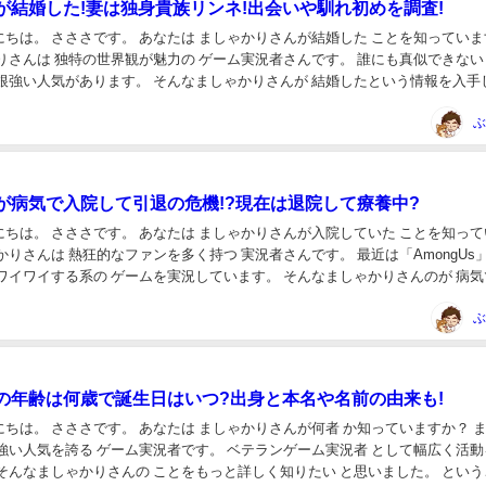
が結婚した!妻は独身貴族リンネ!出会いや馴れ初めを調査!
んが結婚した ことを知っています
。 そんなましゃかりさんが 結婚したという情報を入手しまし
一体誰なのでしょ...
ぶ
が病気で入院して引退の危機!?現在は退院して療養中?
んが入院していた ことを知っていま
する系の ゲームを実況しています。 そんなましゃかりさんのが 病気で入
を耳にしま...
ぶ
の年齢は何歳で誕生日はいつ?出身と本名や名前の由来も!
が何者 か知っていますか？ ましゃ
る ゲーム実況者です。 ベテランゲーム実況者 として幅広く活動を さ