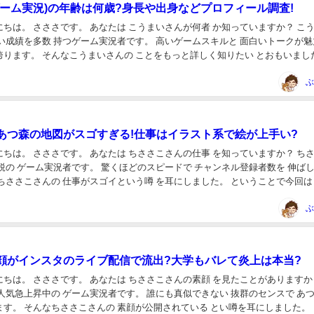
ゲーム実況)の年齢は何歳?身長や出身などプロフィール調査!
何者 か知っていますか？ こうまい
数 持つゲーム実況者です。 高いゲームスキルと 面白いトークが魅力で
もっと詳しく知りたい とおもいました。
は こう...
ぶ
あつ森の地図がスゴすぎる!仕事はイラスト系で絵が上手い?
仕事 を知っていますか？ ちささこ
す。 驚くほどのスピードで チャンネル登録者数を 伸ばしてい
ついて ...
ぶ
顔がインスタのライブ配信で流出?大学もバレて炎上は本当?
素顔 を見たことがありますか？ ち
の ゲーム実況者です。 誰にも真似できない 抜群のセンスで あつ森の
とい噂を耳にしました。 とい