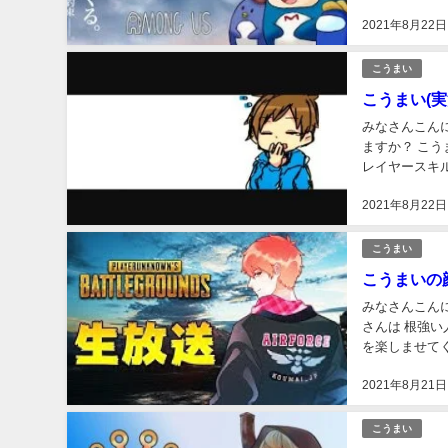
で今回は ましゃ
2021年8月22日
こうまい
こうまい(
みなさんこんにちは。 さささです。 あなたはこうまいさんと
ますか？ こうまいさんは 人気が大爆発している ゲーム実況者さんです。 こうまいさんは高い プ
レイヤースキルの持ち主で 様々な大会の解説として
いさんが 東海オ
2021年8月22日
こうまい
こうまいの
みなさんこんにちは。 さささです。 あなたは こうまいさんの
さんは 根強い人気を誇る ゲ
を楽しませてくれます。 そんな、こうまいさんの 素顔が
いうことで今回は
2021年8月21日
こうまい