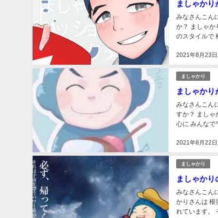
ましゃかり
みなさんこんにちは。 さささです。 あなたは ましゃかりさ
か？ ましゃかりさんは 独特の世界観が魅力の ゲーム実況者さんです。 誰にも真似できない 唯一
のスタイルで 根強い人気があります
た。 相手は
2021年8月23日
ましゃかり
ましゃかり
みなさんこんにちは。 さささです。 あなたは ましゃかりさ
すか？ ましゃかりさんは 熱狂的なファンを多く持つ 実況者さんです。 最近は「AmongUs」を中
心に みんなでワイワイ
院した という噂
2021年8月22日
ましゃかり
ましゃかり
みなさんこんにちは。 さささです。 あなたは ましゃかりさん
かりさんは 根強い人気を誇
れています。 そんなましゃかりさんの ことをもっと詳しく知りたい と思いました。 ということ