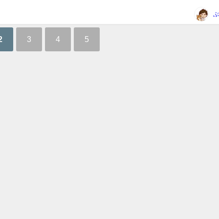
ちささこ...
ぶ
2
3
4
5