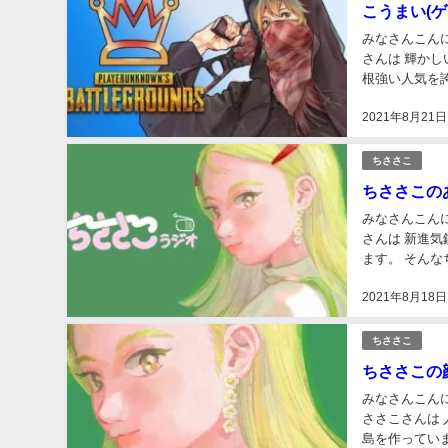
こうまい(
みなさんこんにちは。 さささです。 あなたは こうまいさんが
さんは 輝かしい成績を多
根強い人気を誇ります。 そんなこうまいさんの ことを
ということで今回
2021年8月21日
ちささこ
ちささこの
みなさんこんにちは。 さささです。 あなたは ちささこさんの
さんは 新進気鋭の ゲーム実況者で
ます。 そんなちささこさんの 仕事がスゴイという噂 を耳にしました。 ということで今回は ちさ
さこさんの仕事に
2021年8月18日
ちささこ
ちささこの
みなさんこんにちは。 さささです。 あなたは ちささこさんの
ささこさんは 人気急上昇中
島を作っています。 そんなちささこさんの 素顔が公開されている 