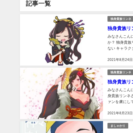
記事一覧
独身貴族リンネ
独身貴族リ
みなさんこんにちは。 さささです。 あなたは 独身貴族リン
か？ 独身貴族リンネさんは 熱狂的なファンを多く持つ ゲーム実況者さんです。 誰にも真似でき
ない キャラクターが魅力
れている とい
2021年8月24日
独身貴族リンネ
独身貴族リ
みなさんこんにちは。 さささです。 あなたは 独身貴族リンネ
身貴族リンネさんは 根
ァンを虜にしています。 そんな独身貴族リンネさん の
た。 という
2021年8月23日
ましゃかり