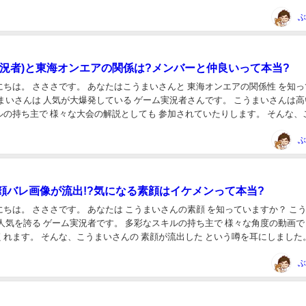
かりさん...
ぶ
実況者)と東海オンエアの関係は?メンバーと仲良いって本当?
 東海オンエアの関係性 を知ってい
も 参加されていたりします。 そんな、こうま
ンエアと仲...
ぶ
顔バレ画像が流出!?気になる素顔はイケメンって本当?
素顔 を知っていますか？ こうまい
ーム実況者です。 多彩なスキルの持ち主で 様々な角度の動画で 僕ら
流出した という噂を耳にしました。 と
 こうま...
ぶ