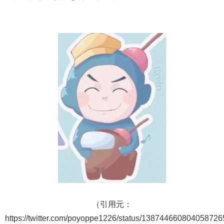
（引用元：
https://twitter.com/poyoppe1226/status/13874466080405872