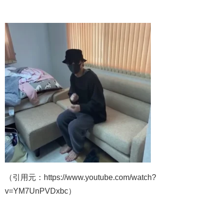
（引用元：https://www.youtube.com/watch?
v=YM7UnPVDxbc）