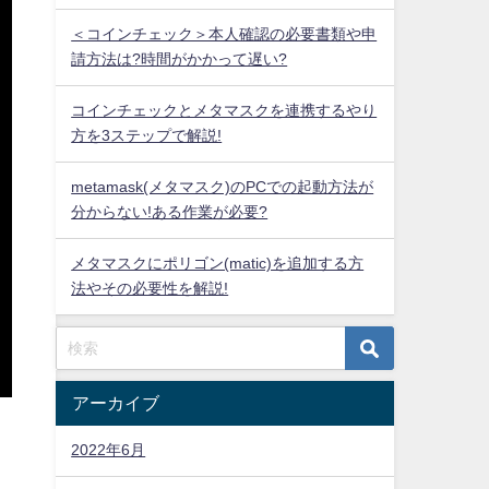
＜コインチェック＞本人確認の必要書類や申
請方法は?時間がかかって遅い?
コインチェックとメタマスクを連携するやり
方を3ステップで解説!
metamask(メタマスク)のPCでの起動方法が
分からない!ある作業が必要?
メタマスクにポリゴン(matic)を追加する方
法やその必要性を解説!
アーカイブ
2022年6月