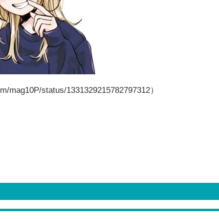
om/mag10P/status/1331329215782797312）