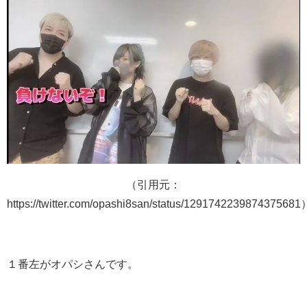
（引用元：
https://twitter.com/opashi8san/status/1291742239874375681
１番左がオパシさんです。