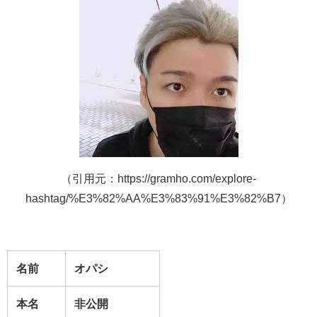
（引用元：https://gramho.com/explore-
hashtag/%E3%82%AA%E3%83%91%E3%82%B7）
名前
オパシ
本名
非公開