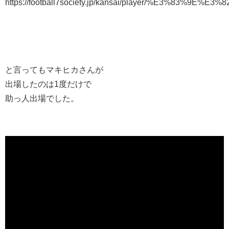
https://football7society.jp/kansai/player/%E3%83%9
と言ってもマキヒカさんが
出場したのは1度だけで
助っ人出場でした。