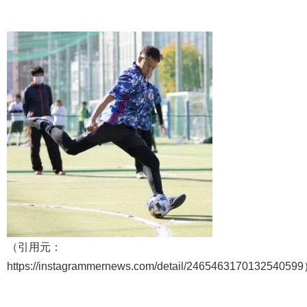
（引用元：
https://instagrammernews.com/detail/246546317013254059