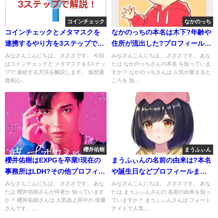
コインチェック
なかのっち
コインチェックとメタマスクを
なかのっちの本名は木下?年齢や
連携するやり方を3ステップで解
住所が流出した?プロフィールま
説!
とめ!
みなさんこんにちは。 さささです。 今回
みなさんこんにちは。 さささです。 あな
はコインチェックと メタマスクを3ステッ
たは なかのっちさんの本名 を知っていま
プで 接続する方法を解説します。 仮想通
すか？ なかのっちさんは 人気が留まると
貨初心...
ころを 知...
櫻井佑樹
まうふぃん
櫻井佑樹はEXPGを卒業!現在の
まうふぃんの名前の由来は?本名
事務所はLDH?その他プロフィー
や誕生日などプロフィールまと
ルを調査!
め!
みなさんこんにちは。 さささです。 あな
みなさんこんにちは。 さささです。 あな
たは 櫻井佑樹さんが何者か 知っています
たは まうふぃんさんの 名前の由来を知っ
か？ 櫻井佑樹さんは 人気急上昇中の 俳優
ていますか？ まうふぃんさんは フォート
さんです。...
ナイトで人気...