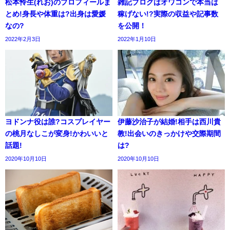
松本怜生(れお)のプロフィールま
雑記ブログはオワコンで本当は
とめ!身長や体重は?出身は愛媛
稼げない!?実際の収益や記事数
なの?
を公開！
2022年2月3日
2022年1月10日
ヨドンナ役は誰?コスプレイヤー
伊藤沙治子が結婚!相手は西川貴
の桃月なしこが変身!かわいいと
教!出会いのきっかけや交際期間
話題!
は?
2020年10月10日
2020年10月10日