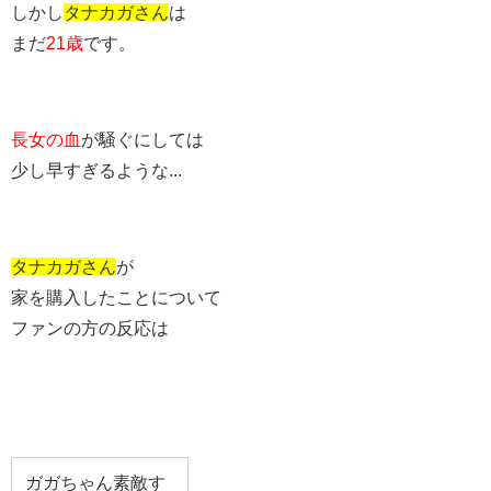
しかし
タナカガさん
は
まだ
21歳
です。
長女の血
が騒ぐにしては
少し早すぎるような...
タナカガさん
が
家を購入したことについて
ファンの方の反応は
ガガちゃん素敵す