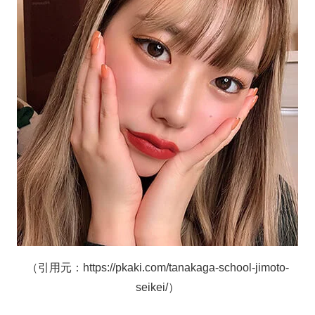
（引用元：https://pkaki.com/tanakaga-school-jimoto-
seikei/）