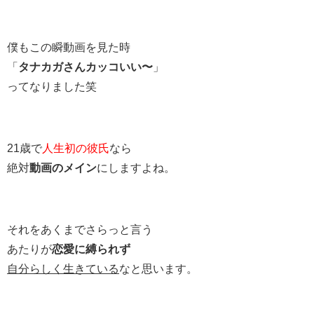
僕もこの瞬動画を見た時
「
タナカガさんカッコいい〜
」
ってなりました笑
21歳で
人生初の彼氏
なら
絶対
動画のメイン
にしますよね。
それをあくまでさらっと言う
あたりが
恋愛に縛られず
自分らしく生きている
なと思います。