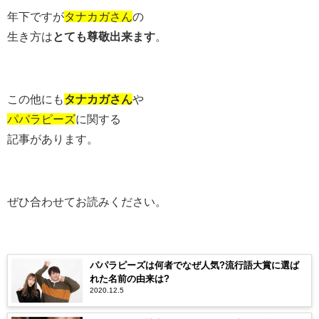
年下ですが
タナカガさん
の
生き方は
とても尊敬出来ます
。
この他にも
タナカガさん
や
パパラピーズ
に関する
記事があります。
ぜひ合わせてお読みください。
パパラピーズは何者でなぜ人気?流行語大賞に選ば
れた名前の由来は?
2020.12.5