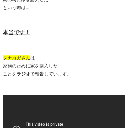
という噂は...
本当です！
タナカガさん
は
家族のために家を購入した
ことを
ラジオ
で報告しています。