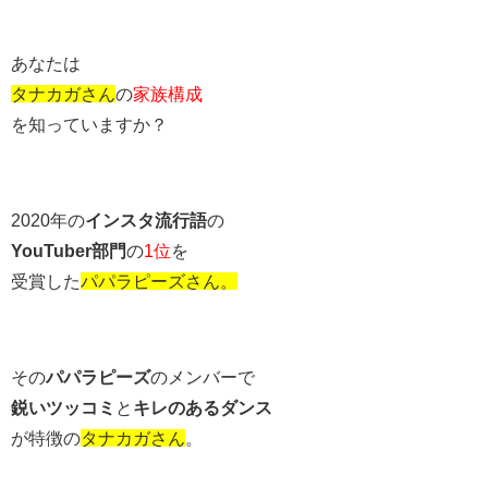
あなたは
タナカガさん
の
家族構成
を知っていますか？
2020年の
インスタ流行語
の
YouTuber部門
の
1位
を
受賞した
パパラピーズさん。
その
パパラピーズ
のメンバーで
鋭いツッコミ
と
キレのあるダンス
が特徴の
タナカガさん
。