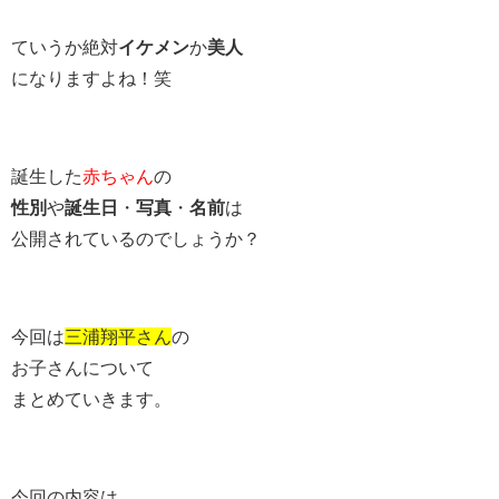
ていうか絶対
イケメン
か
美人
になりますよね！笑
誕生した
赤ちゃん
の
性別
や
誕生日
・
写真
・
名前
は
公開されているのでしょうか？
今回は
三浦翔平さん
の
お子さんについて
まとめていきます。
今回の内容は