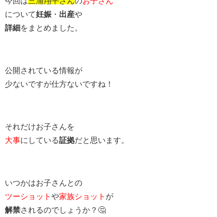
今回は
三浦翔平さん
の
お子さん
について
妊娠
・
出産
や
詳細
をまとめました。
公開されている情報が
少ないですが仕方ないですね！
それだけお子さんを
大事
にしている
証拠
だと思います。
いつかはお子さんとの
ツーショット
や
家族ショット
が
解禁
されるのでしょうか？🤔