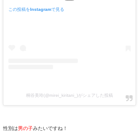
この投稿をInstagramで見る
桐谷美玲(@mirei_kiritani_)がシェアした投稿
性別は
男の子
みたいですね！