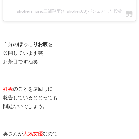
shohei miura/三浦翔平(@shohei.63)がシェアした投稿
自分の
ぽっこりお腹
を
公開しています笑
お茶目ですね笑
妊娠
のことを遠回しに
報告しているととっても
問題ないでしょう。
奥さんが
人気女優
なので